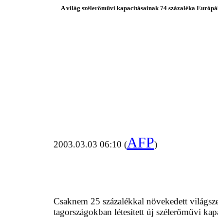
A világ szélerőművi kapacitásainak 74 százaléka Európ
AFP
2003.03.03 06:10 (
)
Csaknem 25 százalékkal növekedett világszert
tagországokban létesített új szélerőművi ka