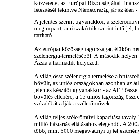
közzétette, az Európai Bizottság által finans
létesítését tekintve Németország jár az élen -
A jele
ntés szerint ugyanakkor, a szélerőműv
megtorpant, ami szakértők szerint intő jel,
tartható.
Az európai közösség tagországai, élükön né
szélenergia-termeléséből. A második helyen 
Ázsia a harmadik helyezett.
A világ össz szélenergia termelése a brüsszel
bővült, az uniós országokban azonban az átl
jelentés készítői ugyanakkor - az AFP összefo
bővülés ellenére, a 15 uniós tagország össz 
szézalékát adják a szélerőművek.
A világ teljes szélerőművi kapacitása tava
millió háztartás ellátásához elegendő. A 2
több, mint 60
0
0 megawattnyi új teljesítmén