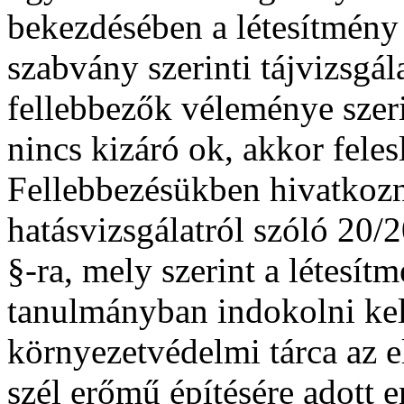
bekezdésében a létesítmén
szabvány szerinti tájvizsgá
fellebbezők véleménye szeri
nincs kizáró ok, akkor felesl
Fellebbezésükben hivatkozn
hatásvizsgálatról szóló 20/
§-ra, mely szerint a létesít
tanulmányban indokolni kell
környezetvédelmi tárca az e
szél erőmű építésére adott 