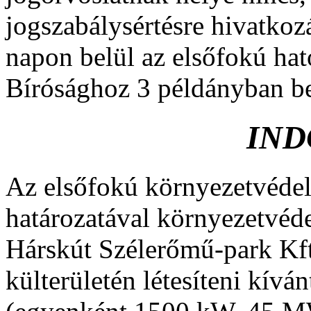
jogszabálysértésre hivatkozá
napon belül az elsőfokú ha
Bírósághoz 3 példányban ben
IND
Az elsőfokú környezetvédel
határozatával környezetvéd
Hárskút Szélerőmű-park Kft.
külterületén létesíteni kívá