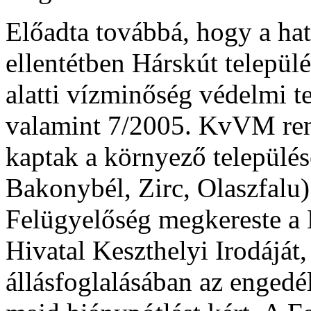
Előadta továbbá, hogy a hat
ellentétben Hárskút települ
alatti vízminőség védelmi t
valamint 7/2005. KvVM ren
kaptak a környező település
Bakonybél, Zirc, Olaszfalu)
Felügyelőség megkereste a 
Hivatal Keszthelyi Irodáját
állásfoglalásában az engedé