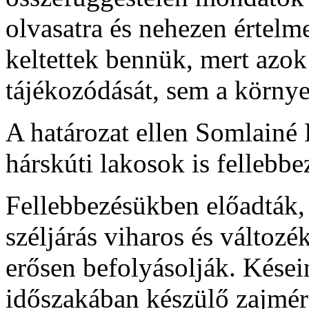
olvasatra és nehezen értelm
keltettek bennük, mert azok 
tájékozódását, sem a körny
A határozat ellen Somlainé
hárskúti lakosok is fellebbe
Fellebbezésükben előadták,
széljárás viharos és változ
erősen befolyásolják. Kései
időszakában készülő zajméré