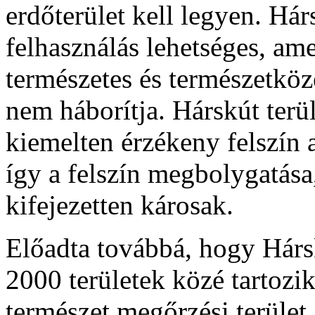
erdőterület kell legyen. Hár
felhasználás lehetséges, am
természetes és természetköze
nem háborítja. Hárskút terü
kiemelten érzékeny felszín a
így a felszín megbolygatása
kifejezetten károsak.
Előadta továbbá, hogy Hársk
2000 területek közé tartozi
természet megőrzési terület,