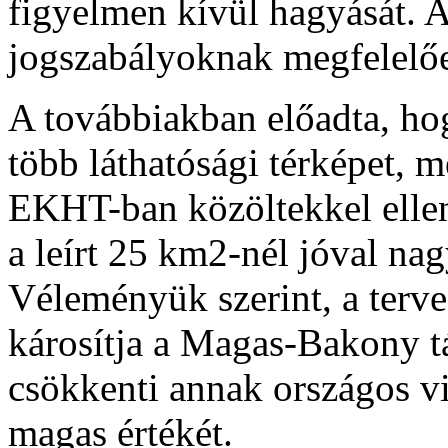
figyelmen kívül hagyását. Az
jogszabályoknak megfelelőe
A továbbiakban előadta, hog
több láthatósági térképet, m
EKHT-ban közöltekkel ellent
a leírt 25 km2-nél jóval na
Véleményük szerint, a terve
károsítja a Magas-Bakony t
csökkenti annak országos v
magas értékét.