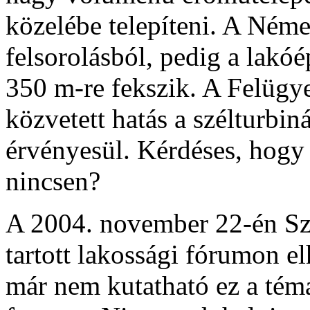
közelébe telepíteni. A Néme
felsorolásból, pedig a lakóé
350 m-re fekszik. A Felügy
közvetett hatás a szélturbin
érvényesül. Kérdéses, hogy
nincsen?
A 2004. november 22-én Sza
tartott lakossági fórumon e
már nem kutatható ez a téma