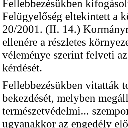
Fellebbezésükben kifogásol
Felügyelőség eltekintett a k
20/2001. (II. 14.) Kormányre
ellenére a részletes környez
véleménye szerint felveti a
kérdését.
Fellebbezésükben vitatták t
bekezdését, melyben megálla
természetvédelmi... szempon
ugyanakkor az engedély előír