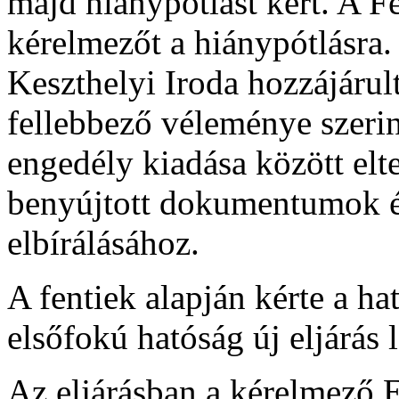
majd hiánypótlást kért. A Fe
kérelmezőt a hiánypótlásra.
Keszthelyi Iroda hozzájárul
fellebbező véleménye szerin
engedély kiadása között elt
benyújtott dokumentumok é
elbírálásához.
A fentiek alapján kérte a ha
elsőfokú hatóság új eljárás l
Az eljárásban a kérelmező