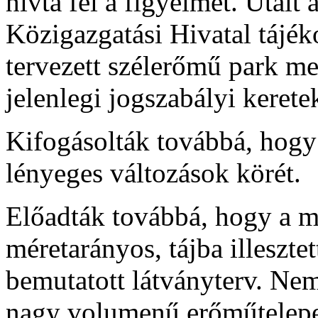
hívta fel a figyelmet. Utal
Közigazgatási Hivatal tájéko
tervezett szélerőmű park m
jelenlegi jogszabályi kerete
Kifogásolták továbbá, hogy
lényeges változások körét.
Előadták továbbá, hogy a ma
méretarányos, tájba illesztet
bemutatott látványterv. Nem
nagy volumenű erőműtelepe