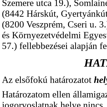
Szemere utca 19.), Somlain
(8442 Hárskút, Gyertyánkút
(8200 Veszprém, Cseri u. 3
és Környezetvédelmi Egyesü
57.) fellebbezései alapján f
HAT
Az elsőfokú határozatot
he
Határozatom ellen államigaz
jogorvoslatnak helye nincs, 