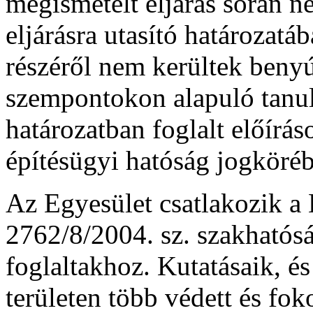
megismételt eljárás során ne
eljárásra utasító határozat
részéről nem kerültek benyúj
szempontokon alapuló tanu
határozatban foglalt előírás
építésügyi hatóság jogköréb
Az Egyesület csatlakozik a 
2762/8/2004. sz. szakhatósá
foglaltakhoz. Kutatásaik, és 
területen több védett és fok