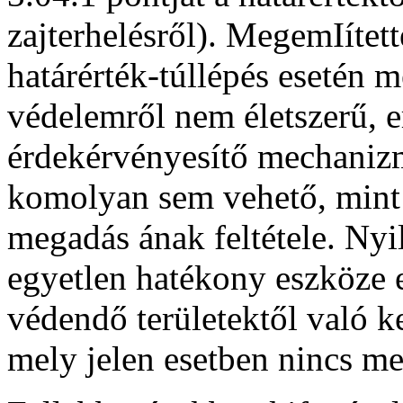
zajterhelésről). MegemIítet
határérték-túllépés esetén 
védelemről nem életszerű, e
érdekérvényesítő mechaniz
komolyan sem vehető, mint
megadás ának feltétele. Ny
egyetlen hatékony eszköze 
védendő területektől való k
mely jelen esetben nincs me