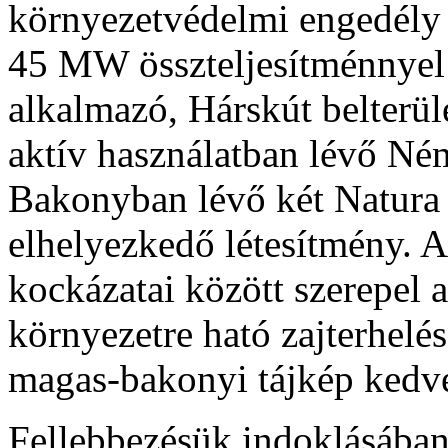
környezetvédelmi engedély i
45 MW összteljesítménnyel 
alkalmazó, Hárskút belterüle
aktív használatban lévő Né
Bakonyban lévő két Natura 
elhelyezkedő létesítmény. A
kockázatai között szerepel a
környezetre ható zajterhelés
magas-bakonyi tájkép kedve
Fellebbezésük indoklásában