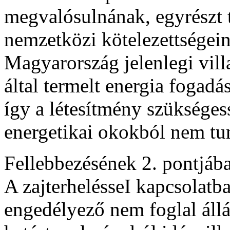
megvalósulnának, egyrészt tú
nemzetközi kötelezettségein
Magyarország jelenlegi vil
által termelt energia fogadá
így a létesítmény szüksége
energetikai okokból nem tun
Fellebbezésének 2. pontjában
A zajterhelésseI kapcsolatb
engedélyező nem foglal állás