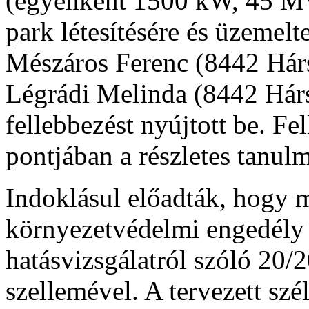
(egyenként 1500 kW, 45 MW
park létesítésére és üzemelte
Mészáros Ferenc (8442 Hárs
Légrádi Melinda (8442 Hárs
fellebbezést nyújtott be. F
pontjában a részletes tanul
Indoklásul előadták, hogy m
környezetvédelmi engedély e
hatásvizsgálatról szóló 20/
szellemével. A tervezett szé