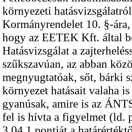
környezeti hatásvizsgálatról
Kormányrendelet 10. §-ára, 
hogy az EETEK Kft. által b
Hatásvizsgálat a zajterhelé
szűkszavúan, az abban közö
megnyugtatóak, sőt, bárki s
környezet hatásait valaha is
gyanúsak, amire is az ÁNTS
fel is hívta a figyelmet (ld
3.04.1 pontját a határértékt