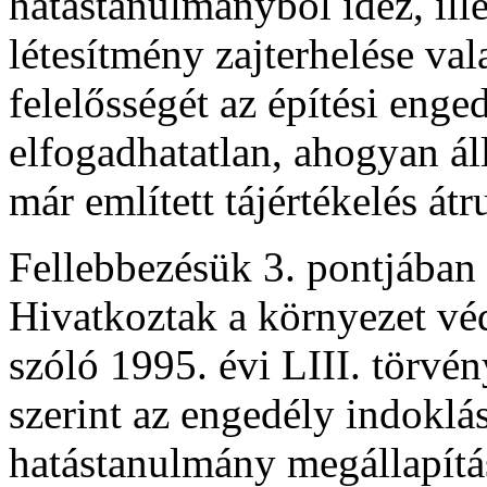
hatástanulmányból idéz, ill
létesítmény zajterhelése v
felelősségét az építési enge
elfogadhatatlan, ahogyan áll
már említett tájértékelés átr
Fellebbezésük 3. pontjában 
Hivatkoztak a környezet vé
szóló 1995. évi LIII. törvén
szerint az engedély indoklás
hatástanulmány megállapítás