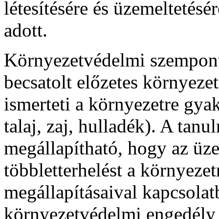
létesítésére és üzemeltetés
adott.
Környezetvédelmi szempont
becsatolt előzetes környeze
ismerteti a környezetre gya
talaj, zaj, hulladék). A tan
megállapítható, hogy az üze
többletterhelést a környeze
megállapításaival kapcsolat
környezetvédelmi engedély 