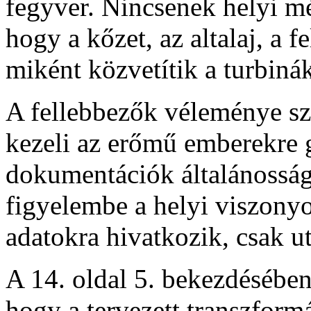
fegyver. Nincsenek helyi mé
hogy a kőzet, az altalaj, a f
miként közvetítik a turbinák 
A fellebbezők véleménye s
kezeli az erőmű emberekre g
dokumentációk általánosság
figyelembe a helyi viszon
adatokra hivatkozik, csak ut
A 14. oldal 5. bekezdésében
hogy a tervezett transzform