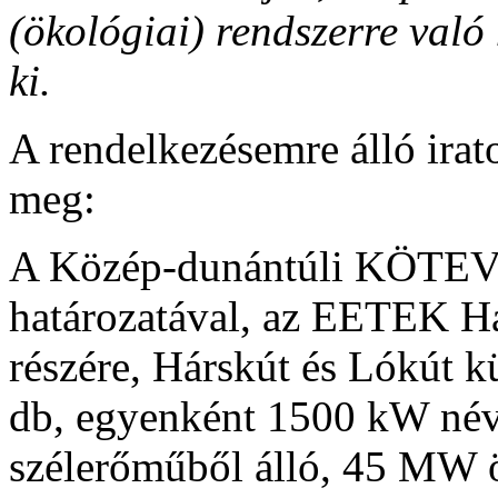
(ökológiai) rendszerre való
ki.
A rendelkezésemre álló irat
meg:
A Közép-dunántúli KÖTEVI
határozatával, az EETEK Há
részére, Hárskút és Lókút kü
db, egyenként 1500 kW név
szélerőműből álló, 45 MW ö