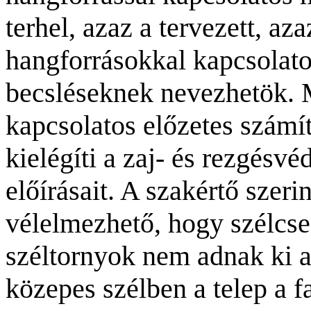
terhel, azaz a tervezett, az
hangforrásokkal kapcsolato
becsléseknek nevezhetök. 
kapcsolatos előzetes számí
kielégíti a zaj- és rezgésv
előírásait. A szakértő szer
vélelmezhető, hogy szé
lcs
széltornyok nem adnak ki a
közepes szélben a telep a fal