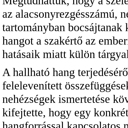
Megtudhattuk, hogy a szél
az al
acsonyrezgésszámú, n
tartományban bocsájtanak k
hangot a szakértő az emberi
hatásaik miatt külön tárgyal
A hallható hang terjedésérő
felelevenített összefüggése
nehézségek ismertetése köv
kifejtette, hogy egy konkré
hangforrással kapcsolatos 