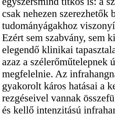
egyszersmind titkos is: a 
csak nehezen szerezhetők 
tudományágakhoz viszonyí
Ezért sem szabvány, sem ki
elegendő klinikai tapasztal
azaz a szélerőműtelepnek
megfelelnie. Az infrahangn
gyakorolt káros hatásai a k
rezgéseivel
vannak összefü
és kellő intenzitású infra