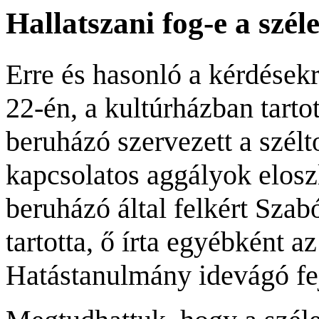
Hallatszani fog-e a szé
Erre és hasonló a kérdések
22-én, a kultúrházban tarto
beruházó szervezett a szél
kapcsolatos aggályok eloszl
beruházó álta
l felkért Szab
tartotta, ő írta egyébként 
Hatástanulmány idevágó fej