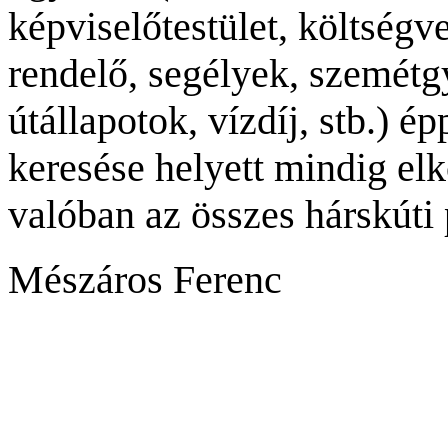
képviselőtestület, költségv
rendelő, segélyek, szemétgy
útállapotok, vízdíj, stb.) 
keresése helyett mindig el
valóban az összes hárskút
Mészáros Ferenc