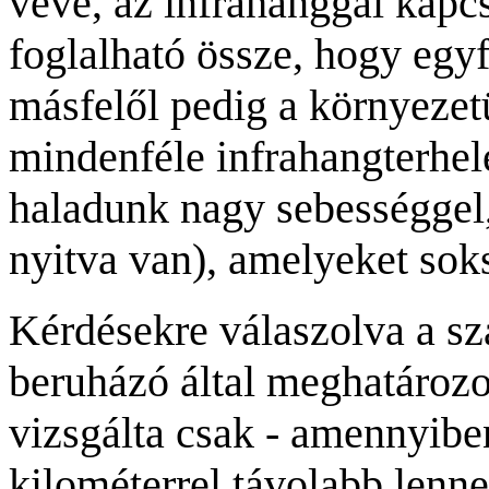
véve, az infrahanggal kapcs
foglalható össze, hogy egyf
másfelől pedig a környezet
mindenféle infrahangterhel
haladunk nagy sebességgel,
nyitva van), amelyeket sok
Kérdésekre válaszolva a sz
beruházó által meghatározot
vizsgálta csak - amennyibe
kilométerrel távolabb lenne