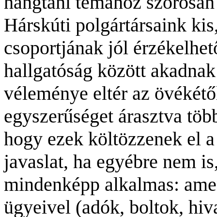
hangtani témához szoros
an
Hárskúti polgártársaink kis
csoportjának jól érzékelhe
hallgatóság között akadnak
véleménye eltér az övékétő
egyszerűség
et árasztva töb
hogy ezek költözzenek el a 
javaslat, ha egyébre nem i
mindenképp alkalmas: amen
ügyeivel (adók, boltok, hiva